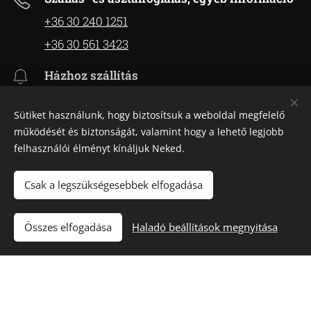
+36 30 240 1251
+36 30 561 3423
Házhoz szállítás
+36 30 915 915 9
Sütiket használunk, hogy biztosítsuk a weboldal megfelelő
info@fakapupince.hu
működését és biztonságát, valamint hogy a lehető legjobb
felhasználói élményt kínáljuk Neked.
Facebook
Csak a legszükségesebbek elfogadása
Bisztrónk nyitva tartása
Összes elfogadása
Haladó beállítások megnyitása
ZÁRVA
Hétfő:
12:00-21:00
Kedd: