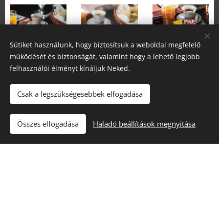
Sütiket használunk, hogy biztosítsuk a weboldal megfelelő
működését és biztonságát, valamint hogy a lehető legjobb
felhasználói élményt kínáljuk Neked.
Csak a legszükségesebbek elfogadása
— Kikapcsolódás
Összes elfogadása
Haladó beállítások megnyitása
Tokajban és környékén
—
Tokaj, a Kopasz-hegy, valamint a Tisza és a Bodrog
találkozásának ölelésében fekvő csodaszép