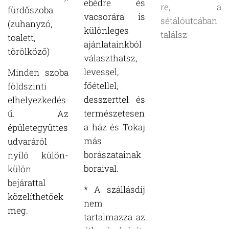
ebédre és
re, a
fürdőszoba
vacsorára is
sétálóutcában
(zuhanyzó,
különleges
találsz
toalett,
ajánlatainkból
törölköző)
választhatsz,
levessel,
Minden szoba
főétellel,
földszinti
desszerttel és
elhelyezkedés
természetesen
ű. Az
a ház és Tokaj
épületegyüttes
más
udvaráról
borászatainak
nyíló külön-
boraival.
külön
bejárattal
* A szállásdíj
közelíthetőek
nem
meg.
tartalmazza az