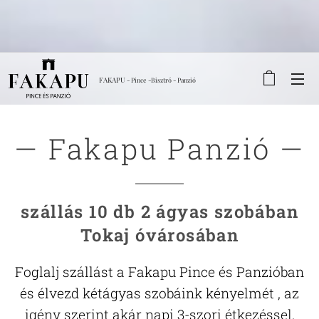
FAKAPU
- Pince -Bisztró - Panzió
— Fakapu Panzió —
szállás 10 db 2 ágyas szobában
Tokaj óvárosában
Foglalj szállást a Fakapu Pince és Panzióban
és élvezd kétágyas szobáink kényelmét , az
igény szerint akár napi
3-szori étkezéssel.