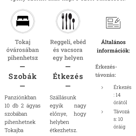
Tokaj
Reggeli, ebéd
Általános
óvárosában
és vacsora
információk:
pihenhetsz
egy helyen
—
—
Érkezés-
Szobák
Étkezés
távozás:
—
—
Érkezés
: 14
Panziónkban
Szállásunk
órától
10 db 2 ágyas
egyik nagy
Távozá
szobában
előnye, hogy
s: 10
pihenhetnek
helyben
óráig
Tokajba
étkezhetsz.