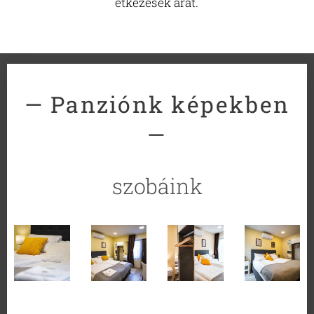
étkezések árát.
— Panziónk képekben
—
szobáink