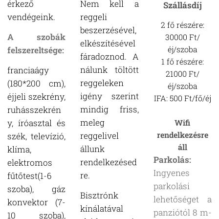
érkező
Nem kell a
Szállásdíj
vendégeink.
reggeli
2 fő részére:
beszerzésével,
A szobák
30000 Ft/
elkészítésével
éj/szoba
felszereltsége:
fáradoznod. A
1 fő részére:
nálun
k töltött
franciaágy
21000 Ft/
reggeleken
(180*200 cm),
éj/szoba
igény szerint
éjjeli szekrény,
IFA: 500 Ft/fő/éj
mindig friss,
ruhásszekrén
meleg
y, íróasztal és
Wifi
rendelkezésre
reggelivel
szék, televízió,
áll
állunk
klíma,
Parkolás:
rendelkezésed
elektromos
Ingyenes
re.
fűtőtest(1-6
parkolási
szoba), gáz
Bisztrónk
lehetőséget a
konvektor (7-
kínálatával
panziótól 8 m-
10 szoba),