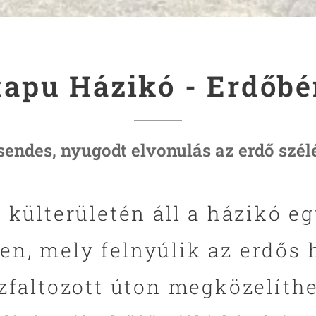
apu Házikó - Erdőb
sendes, nyugodt elvonulás az erdő szél
 külterületén áll a házikó e
ken, mely felnyúlik az erdős 
zfaltozott úton megközelíthe