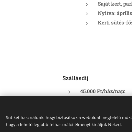
Saját kert, pa
Nyitva: ápril
Kerti sütés-fő
Szállásdíj
45.000 Ft/ház/nap:
IFA:
a szállásdíj nem
tartalmazza, 500 Ft/fő
Előleg:
a szállásdíj 30
Sütiket használunk, hogy biztosítsuk a weboldal megfelelő műkö
hogy a lehető legjobb felhasználói élményt kínáljuk Neked.