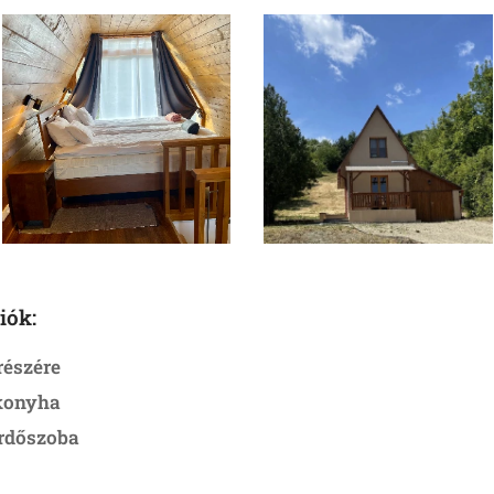
iók:
részére
 konyha
rdőszoba