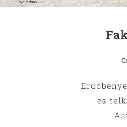
Fak
C
Erdőbénye
es tel
As