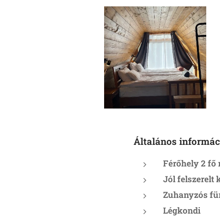
Általános informác
Férőhely 2 fő 
Jól felszerelt
Zuhanyzós fü
Légkondi