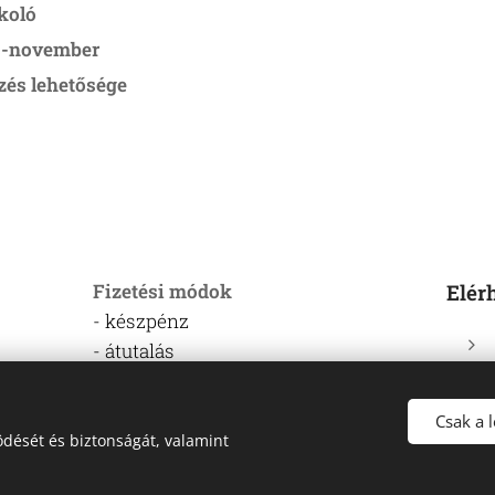
rkoló
is-november
zés lehetősége
Fizetési módok
Elér
- készpénz
- átutalás
Érkezés-távozás
/éj
Csak a 
- Érkezés:
14:00-19:00 között
%-a
dését és biztonságát, valamint
-
Távozás:
10:00 óráig