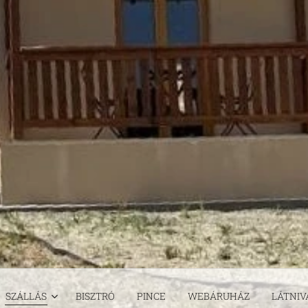
SZÁLLÁS
BISZTRÓ
PINCE
WEBÁRUHÁZ
LÁTNIV