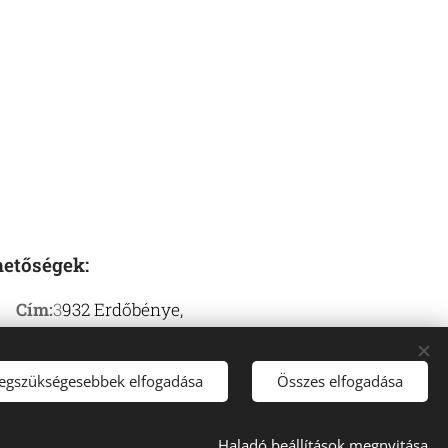
hetőségek:
Cím:
3
932 Erdőbénye,
Szárhegy dűlő 6317
Telefonszám:
+36 30 561
legszükségesebbek elfogadása
Összes elfogadása
3423, +36 30 240 1251
Haladó beállítások megnyitása