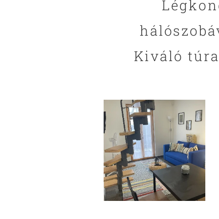
Légkond
hálószobáv
Kiváló túra