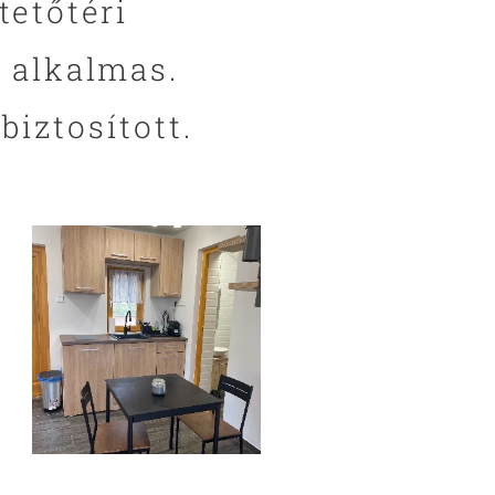
tetőtéri
a alkalmas.
biztosított.