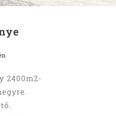
énye
én
gy 2400m2-
hegyre.
tő.