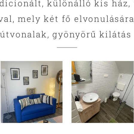
icionált, különálló kis ház, 
al, mely két fő elvonulásár
útvonalak, gyönyörű kilátás 