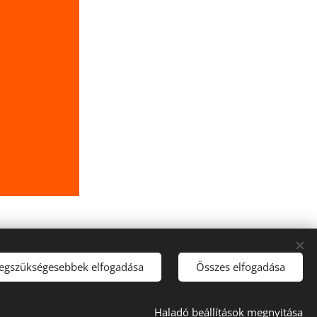
legszükségesebbek elfogadása
Összes elfogadása
2023 © Minden jog fenntartva!
Sütik
Haladó beállítások megnyitása