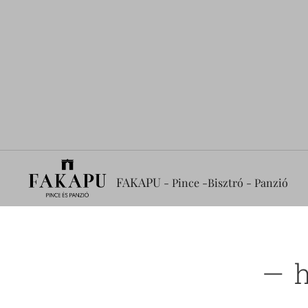
FAKAPU
- Pince -Bisztró - Panzió
— 