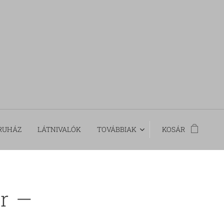
RUHÁZ
LÁTNIVALÓK
TOVÁBBIAK
KOSÁR
r —