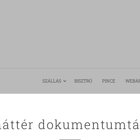
SZÁLLÁS
BISZTRÓ
PINCE
WEBÁ
háttér dokumentumtá